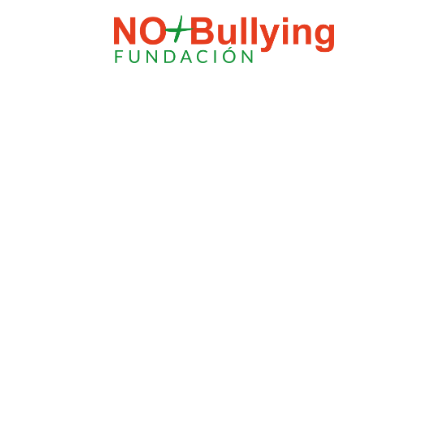
El modo
mantenimiento está
activado
El sitio estará disponible pronto. (info@nomasbullying)