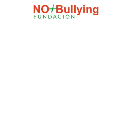
El modo
mantenimiento está
activado
El sitio estará disponible pronto. (info@nomasbullying)