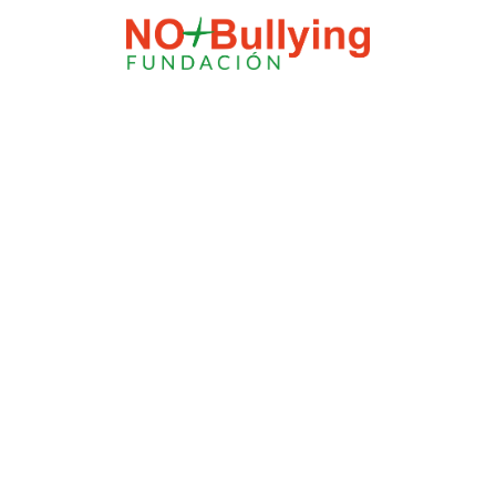
El modo
mantenimiento está
activado
El sitio estará disponible pronto. (info@nomasbullying)